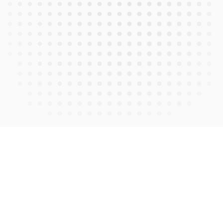
AI CASUAL INTERVIEW
メンバーとAI面談
nocall.aiの技術で、メンバーのAI分身と24時間いつでも