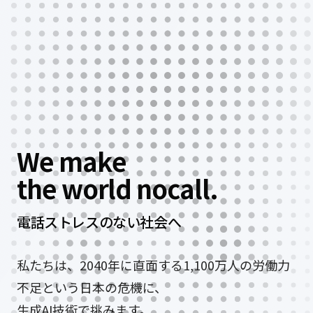
W
e
m
a
k
e
t
h
e
w
o
r
l
d
n
o
c
a
l
l
.
電話ストレスのない社会へ
私たちは、2040年に直面する1,100万人の労働力
不足という日本の危機に、
生成AI技術で挑みます。